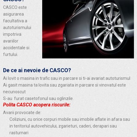
CASCO este
asigurarea
facultativa a
autoturismului
impotriva
avariilor
accidentale si
furtului.
De ce ai nevoie de CASCO?
Ai lovit o masina in trafic sau in parcare si ti-ai avariat autoturismul
Ai gasit masina ta lovita sau zgariata in parcare si vinovatul este
necunoscut
S-au furat casetofonul sau oglinzile.
Polita CASCO acopera riscurile:
Avarii provocate de:
Coliziuni, cu orice corpuri mobile sau imobile aflate in afara sau
in teritoriul autovehicului, zgarieturi, caderi, derapari sau
rasturnari