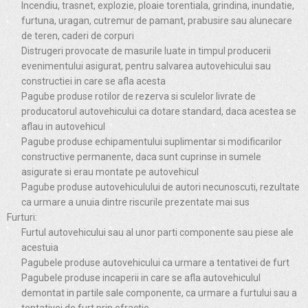
Incendiu, trasnet, explozie, ploaie torentiala, grindina, inundatie,
furtuna, uragan, cutremur de pamant, prabusire sau alunecare
de teren, caderi de corpuri
Distrugeri provocate de masurile luate in timpul producerii
evenimentului asigurat, pentru salvarea autovehicului sau
constructiei in care se afla acesta
Pagube produse rotilor de rezerva si sculelor livrate de
producatorul autovehicului ca dotare standard, daca acestea se
aflau in autovehicul
Pagube produse echipamentului suplimentar si modificarilor
constructive permanente, daca sunt cuprinse in sumele
asigurate si erau montate pe autovehicul
Pagube produse autovehiculului de autori necunoscuti, rezultate
ca urmare a unuia dintre riscurile prezentate mai sus
Furturi:
Furtul autovehicului sau al unor parti componente sau piese ale
acestuia
Pagubele produse autovehicului ca urmare a tentativei de furt
Pagubele produse incaperii in care se afla autovehiculul
demontat in partile sale componente, ca urmare a furtului sau a