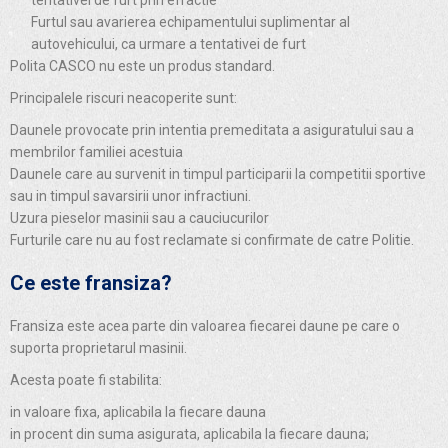
tentativei de furt prin efractie
Furtul sau avarierea echipamentului suplimentar al
autovehicului, ca urmare a tentativei de furt
Polita CASCO nu este un produs standard.
Principalele riscuri neacoperite sunt:
Daunele provocate prin intentia premeditata a asiguratului sau a
membrilor familiei acestuia
Daunele care au survenit in timpul participarii la competitii sportive
sau in timpul savarsirii unor infractiuni.
Uzura pieselor masinii sau a cauciucurilor
Furturile care nu au fost reclamate si confirmate de catre Politie.
Ce este fransiza?
Fransiza este acea parte din valoarea fiecarei daune pe care o
suporta proprietarul masinii.
Acesta poate fi stabilita:
in valoare fixa, aplicabila la fiecare dauna
in procent din suma asigurata, aplicabila la fiecare dauna;