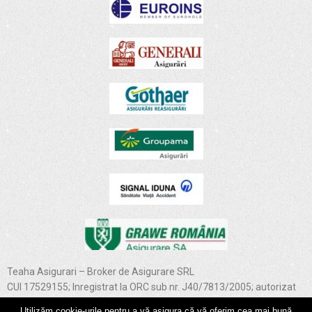
Teaha Asigurari – Broker de Asigurare SRL
CUI 17529155; Inregistrat la ORC sub nr. J40/7813/2005; autorizat
de Comisia de Supraveghere a Asigurarilor nr. 3893; RBK –
Utilizăm cookie-urile pentru a vă asigura că vă oferim cea mai bună