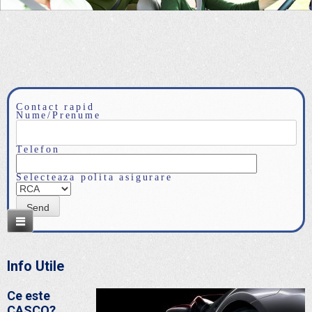
Contact rapid
Nume/Prenume
Telefon
Selecteaza polita asigurare
Info Utile
Ce este
CASCO?