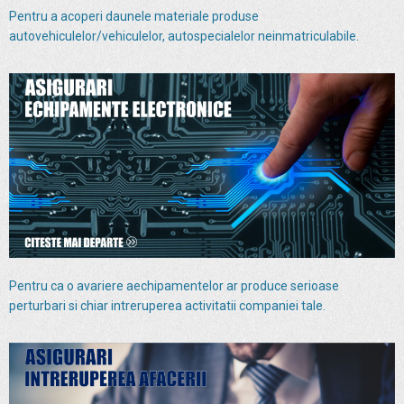
Pentru a acoperi daunele materiale produse
autovehiculelor/vehiculelor, autospecialelor neinmatriculabile.
Pentru ca o avariere aechipamentelor ar produce serioase
perturbari si chiar intreruperea activitatii companiei tale.