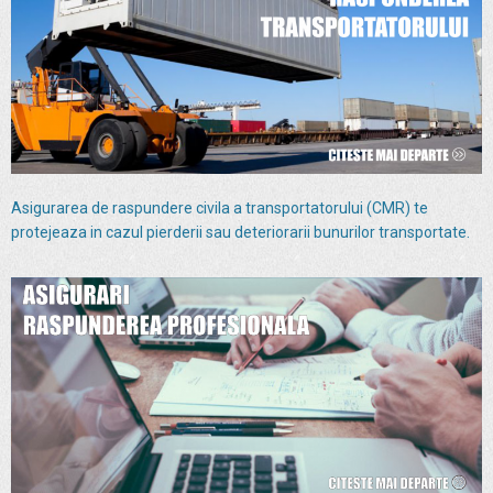
Asigurarea de raspundere civila a transportatorului (CMR) te
protejeaza in cazul pierderii sau deteriorarii bunurilor transportate.