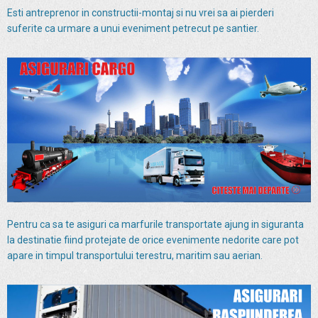
Esti antreprenor in constructii-montaj si nu vrei sa ai pierderi
suferite ca urmare a unui eveniment petrecut pe santier.
Pentru ca sa te asiguri ca marfurile transportate ajung in siguranta
la destinatie fiind protejate de orice evenimente nedorite care pot
apare in timpul transportului terestru, maritim sau aerian.