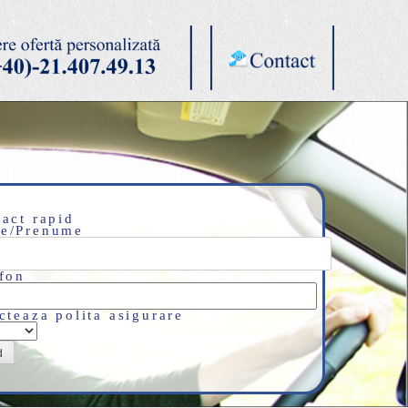
act rapid
e/Prenume
fon
cteaza polita asigurare