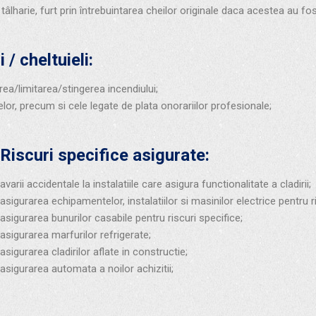
e tâlharie, furt prin întrebuintarea cheilor originale daca acestea au f
/ cheltuieli:
rea/limitarea/stingerea incendiului;
lor, precum si cele legate de plata onorariilor profesionale;
Riscuri specifice asigurate:
avarii accidentale la instalatiile care asigura functionalitate a cladirii;
asigurarea echipamentelor, instalatiilor si masinilor electrice pentru 
asigurarea bunurilor casabile pentru riscuri specifice;
asigurarea marfurilor refrigerate;
asigurarea cladirilor aflate in constructie;
asigurarea automata a noilor achizitii;