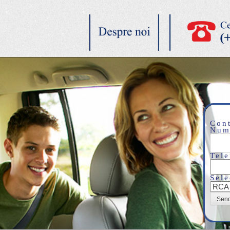
Cont
Num
Tele
Sele