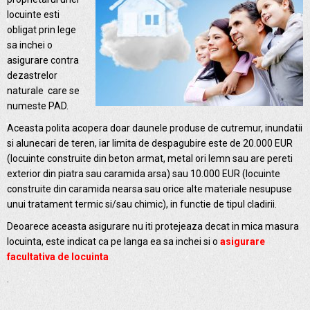
locuinte esti
obligat prin lege
sa inchei o
asigurare contra
dezastrelor
naturale care se
numeste PAD.
Aceasta polita acopera doar daunele produse de cutremur, inundatii
si alunecari de teren, iar limita de despagubire este de 20.000 EUR
(locuinte construite din beton armat, metal ori lemn sau are pereti
exterior din piatra sau caramida arsa) sau 10.000 EUR (locuinte
construite din caramida nearsa sau orice alte materiale nesupuse
unui tratament termic si/sau chimic), in functie de tipul cladirii.
Deoarece aceasta asigurare nu iti protejeaza decat in mica masura
locuinta, este indicat ca pe langa ea sa inchei si o
asigurare
facultativa de locuinta
.