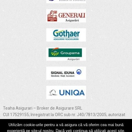
Teaha Asigurari – Broker de Asigurare SRL
CUI 17529155; Inregistrat la ORC sub nr. J40/7813/2005; autorizat
de Comisia de Supraveghere a Asigurarilor nr. 3893; RBK –
Utilizăm cookie-urile pentru a vă asigura că vă oferim cea mai bună
292/15.06.2005; operator de date cu caracter personal nr. 17581
experiență pe site-ul nostru. Dacă veți continua să utilizați acest site,