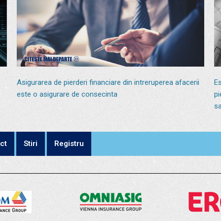
Asigurarea de pierderi financiare din intreruperea afacerii
Es
este o asigurare de consecinta
pi
sa
ct
Stiri
Registru