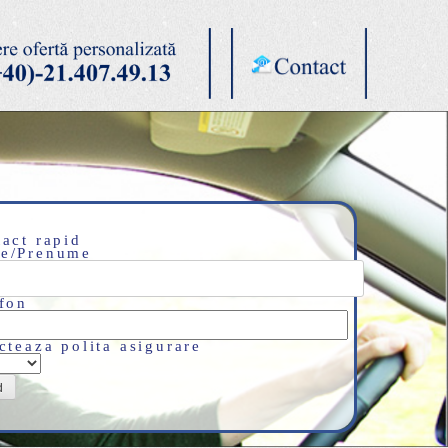
act rapid
e/Prenume
fon
cteaza polita asigurare