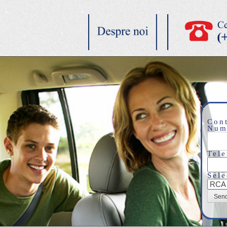
Cont
Num
Tele
Sele