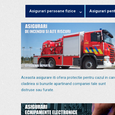
Asigurari persoane fizice
Asigurari pent
Aceasta asigurare iti ofera protectie pentru cazul in car
cladiriea si bunurile apartinand companiei tale sunt
distruse sau furate.