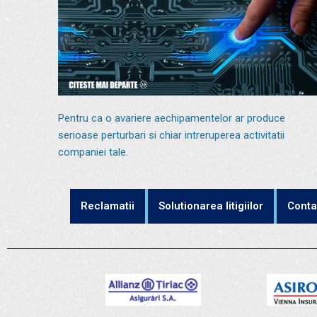
Pentru ca o avariere aechipamentelor ar produce
serioase perturbari si chiar intreruperea activitatii
companiei tale.
Reclamatii
Solutionarea litigiilor
Conta