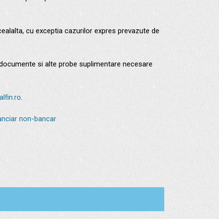
ealalta, cu exceptia cazurilor expres prevazute de
i de documente si alte probe suplimentare necesare
lfin.ro
.
inanciar non-bancar