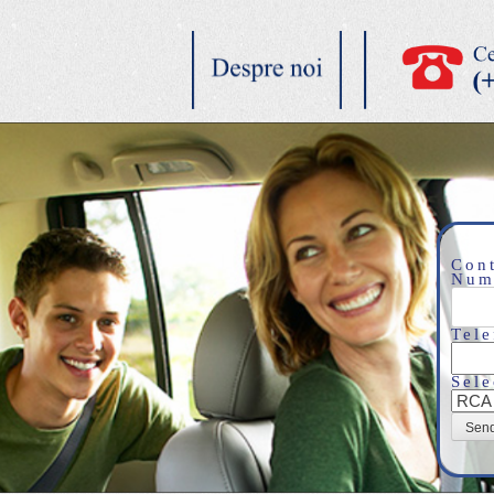
Cont
Num
Tele
Sele