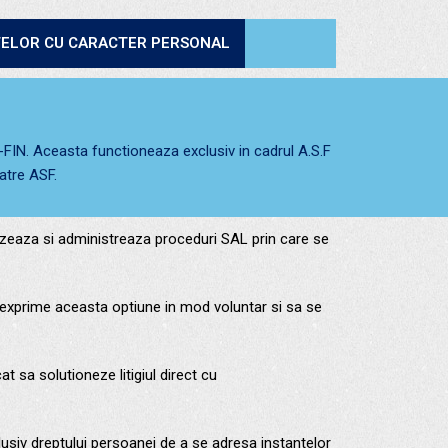
TELOR CU CARACTER PERSONAL
AL-FIN. Aceasta functioneaza exclusiv in cadrul A.S.F
catre ASF.
anizeaza si administreaza proceduri SAL prin care se
i exprime aceasta optiune in mod voluntar si sa se
t sa solutioneze litigiul direct cu
lusiv dreptului persoanei de a se adresa instantelor