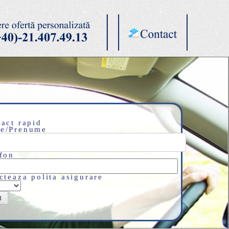
act rapid
e/Prenume
fon
cteaza polita asigurare