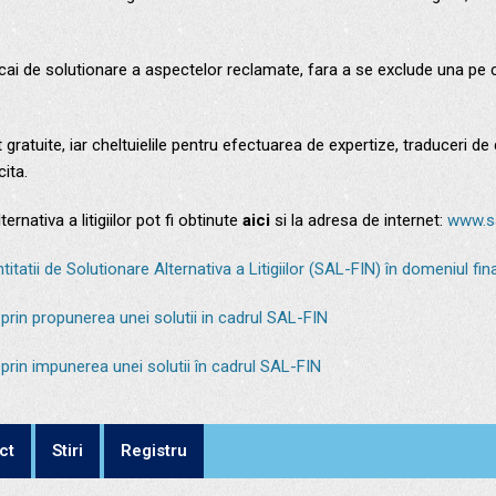
ai de solutionare a aspectelor reclamate, fara a se exclude una pe c
unt gratuite, iar cheltuielile pentru efectuarea de expertize, traducer
cita.
nativa a litigiilor pot fi obtinute
aici
si la adresa de internet:
www.sa
itatii de Solutionare Alternativa a Litigiilor (SAL-FIN) în domeniul f
r prin propunerea unei solutii in cadrul SAL-FIN
r prin impunerea unei solutii în cadrul SAL-FIN
ct
Stiri
Registru