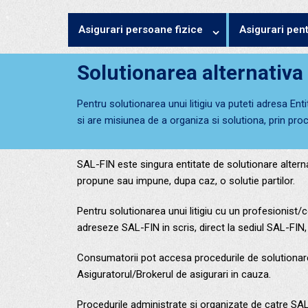
Asigurari persoane fizice
Asigurari pen
Solutionarea alternativa a
Pentru solutionarea unui litigiu va puteti adresa Ent
si are misiunea de a organiza si solutiona, prin proc
SAL-FIN este singura entitate de solutionare alterna
propune sau impune, dupa caz, o solutie partilor.
Pentru solutionarea unui litigiu cu un profesionist
adreseze SAL-FIN in scris, direct la sediul SAL-FIN
Consumatorii pot accesa procedurile de solutionare al
Asiguratorul/Brokerul de asigurari in cauza.
Procedurile administrate si organizate de catre SAL-