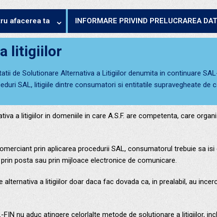
tru afacerea ta
INFORMARE PRIVIND PRELUCRAREA DA
 litigiilor
itatii de Solutionare Alternativa a Litigiilor denumita in continuare S
eduri SAL, litigiile dintre consumatori si entitatile supravegheate de 
tiva a litigiilor in domeniile in care A.S.F. are competenta, care org
/comerciant prin aplicarea procedurii SAL, consumatorul trebuie sa is
, prin posta sau prin mijloace electronice de comunicare.
ternativa a litigiilor doar daca fac dovada ca, in prealabil, au incerca
FIN nu aduc atingere celorlalte metode de solutionare a litigiilor, inc